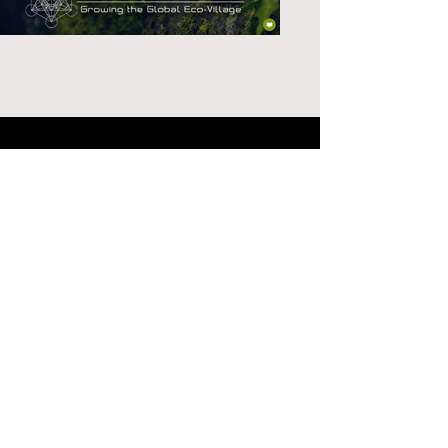
SE HABLA ESPAÑOL
GET IN TOUCH
alais@criticalmassmediadesign.com